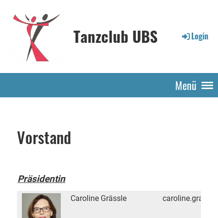
Tanzclub UBS
Login
Menü
Vorstand
Präsidentin
Caroline Grässle
caroline.graess